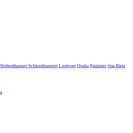
Hohenthanner Schlossbrauerei
Lootvoet
Osaka
Paulaner
Spa Birra
а