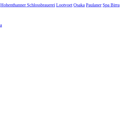
Hohenthanner Schlossbrauerei
Lootvoet
Osaka
Paulaner
Spa Birra
а