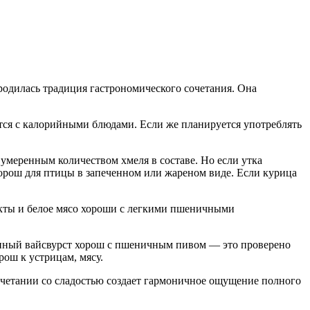
родилась традиция гастрономического сочетания. Она
тся с калорийными блюдами. Если же планируется употреблять
умеренным количеством хмеля в составе. Но если утка
 хорош для птицы в запеченном или жареном виде. Если курица
кты и белое мясо хороши с легкими пшеничными
ионный вайсвурст хорош с пшеничным пивом — это проверено
рош к устрицам, мясу.
очетании со сладостью создает гармоничное ощущение полного