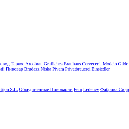
завод
Таркос
Arcobrau Grafliches Brauhaus
Cervecería Modelo
Gilde
ий Пивовар
Brudazz
Niska Pivara
Privatbrauerei Einsiedler
Gijon S.L.
Объединенные Пивоварни
Fern
Ledenev
Фабрика Сидр