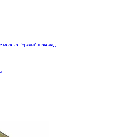
е молоко
Горячий шоколад
ы