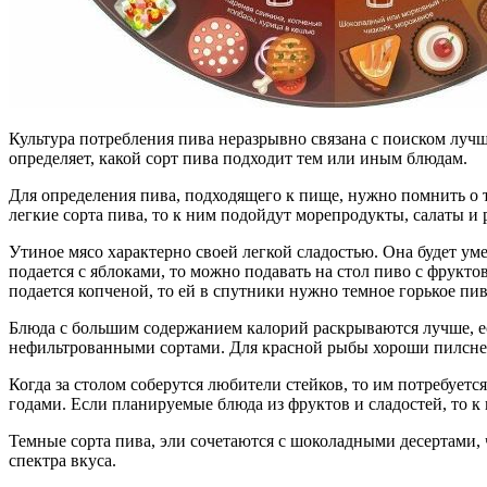
Культура потребления пива неразрывно связана с поиском лучш
определяет, какой сорт пива подходит тем или иным блюдам.
Для определения пива, подходящего к пище, нужно помнить о 
легкие сорта пива, то к ним подойдут морепродукты, салаты и 
Утиное мясо характерно своей легкой сладостью. Она будет у
подается с яблоками, то можно подавать на стол пиво с фрукт
подается копченой, то ей в спутники нужно темное горькое пив
Блюда с большим содержанием калорий раскрываются лучше,
нефильтрованными сортами. Для красной рыбы хороши пилсне
Когда за столом соберутся любители стейков, то им потребуе
годами. Если планируемые блюда из фруктов и сладостей, то к 
Темные сорта пива, эли сочетаются с шоколадными десертами,
спектра вкуса.