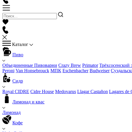
Каталог
Пиво
Объединенные Пивоварни
Crazy Brew
Primator
Трёхсосенский 
Peroni
Van Honsebrouck
МПК
Eschenbacher
Budweiser
Суздальск
Сидр
Royal CIDRE
Cidre House
Medovarus
Llagar Castañon
Lagares de 
Лимонад и квас
Лимонад
Кофе