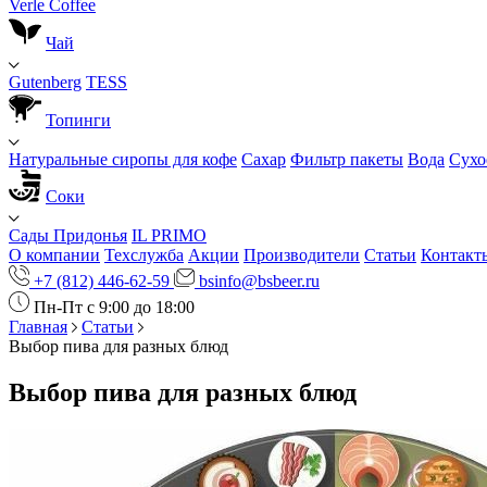
Verle Coffee
Чай
Gutenberg
TESS
Топинги
Натуральные сиропы для кофе
Сахар
Фильтр пакеты
Вода
Сухо
Соки
Сады Придонья
IL PRIMO
О компании
Техслужба
Акции
Производители
Статьи
Контакт
+7 (812) 446-62-59
bsinfo@bsbeer.ru
Пн-Пт с 9:00 до 18:00
Главная
Статьи
Выбор пива для разных блюд
Выбор пива для разных блюд