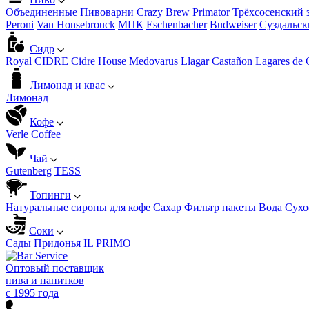
Объединенные Пивоварни
Crazy Brew
Primator
Трёхсосенский 
Peroni
Van Honsebrouck
МПК
Eschenbacher
Budweiser
Суздальск
Сидр
Royal CIDRE
Cidre House
Medovarus
Llagar Castañon
Lagares de 
Лимонад и квас
Лимонад
Кофе
Verle Coffee
Чай
Gutenberg
TESS
Топинги
Натуральные сиропы для кофе
Сахар
Фильтр пакеты
Вода
Сухо
Соки
Сады Придонья
IL PRIMO
Оптовый поставщик
пива и напитков
с 1995 года