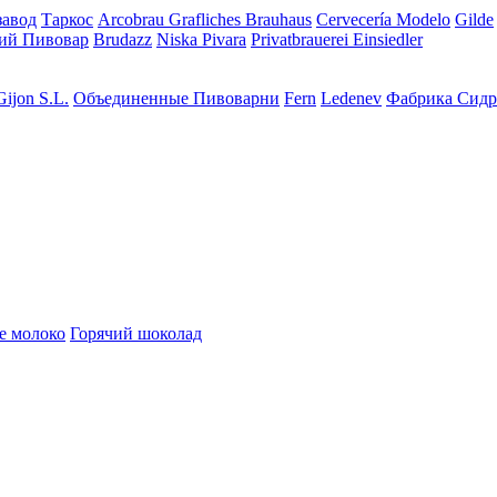
завод
Таркос
Arcobrau Grafliches Brauhaus
Cervecería Modelo
Gilde
ий Пивовар
Brudazz
Niska Pivara
Privatbrauerei Einsiedler
Gijon S.L.
Объединенные Пивоварни
Fern
Ledenev
Фабрика Сидр
е молоко
Горячий шоколад