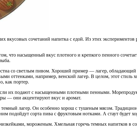
их вкусовых сочетаний напитка с едой. Из этих экспериментов 
том, что насыщенный вкус плотного и крепкого пенного сочетае
рыба.
местна со светлым пивом. Хороший пример — лагер, обладающий 
овыми оттенками, например, венский лагер. В целом, этот стиль
о, как портер.
 если их подают с насыщенными плотными пенными. Морепроду
ры — они акцентируют вкус и аромат.
тся темный лагер. Он особенно хорош с тушеным мясом. Традиц
ним подойдут сорта пива с фруктовым нотками. А стаут будет хо
 чизкейками, мороженым. Хмельная горечь темных напитков в с