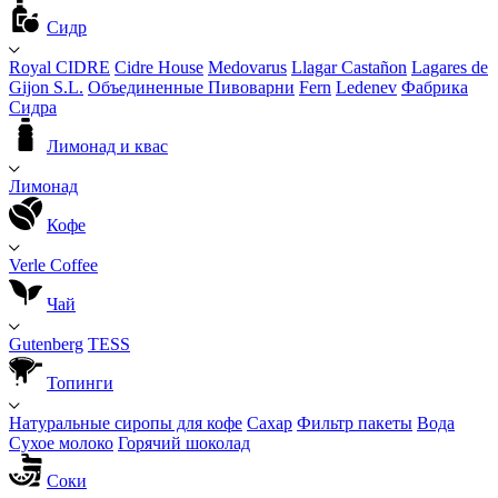
Сидр
Royal CIDRE
Cidre House
Medovarus
Llagar Castañon
Lagares de
Gijon S.L.
Объединенные Пивоварни
Fern
Ledenev
Фабрика
Сидра
Лимонад и квас
Лимонад
Кофе
Verle Coffee
Чай
Gutenberg
TESS
Топинги
Натуральные сиропы для кофе
Сахар
Фильтр пакеты
Вода
Сухое молоко
Горячий шоколад
Соки