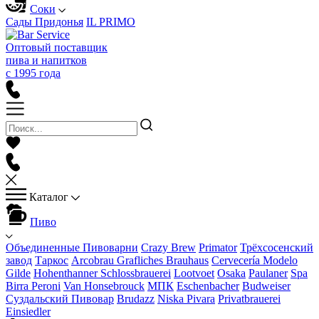
Соки
Сады Придонья
IL PRIMO
Оптовый поставщик
пива и напитков
с 1995 года
Каталог
Пиво
Объединенные Пивоварни
Crazy Brew
Primator
Трёхсосенский
завод
Таркос
Arcobrau Grafliches Brauhaus
Cervecería Modelo
Gilde
Hohenthanner Schlossbrauerei
Lootvoet
Osaka
Paulaner
Spa
Birra Peroni
Van Honsebrouck
МПК
Eschenbacher
Budweiser
Суздальский Пивовар
Brudazz
Niska Pivara
Privatbrauerei
Einsiedler