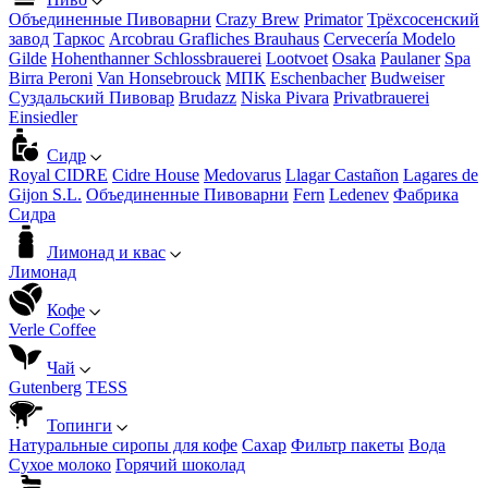
Объединенные Пивоварни
Crazy Brew
Primator
Трёхсосенский
завод
Таркос
Arcobrau Grafliches Brauhaus
Cervecería Modelo
Gilde
Hohenthanner Schlossbrauerei
Lootvoet
Osaka
Paulaner
Spa
Birra Peroni
Van Honsebrouck
МПК
Eschenbacher
Budweiser
Суздальский Пивовар
Brudazz
Niska Pivara
Privatbrauerei
Einsiedler
Сидр
Royal CIDRE
Cidre House
Medovarus
Llagar Castañon
Lagares de
Gijon S.L.
Объединенные Пивоварни
Fern
Ledenev
Фабрика
Сидра
Лимонад и квас
Лимонад
Кофе
Verle Coffee
Чай
Gutenberg
TESS
Топинги
Натуральные сиропы для кофе
Сахар
Фильтр пакеты
Вода
Сухое молоко
Горячий шоколад