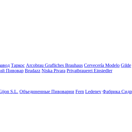
завод
Таркос
Arcobrau Grafliches Brauhaus
Cervecería Modelo
Gilde
ий Пивовар
Brudazz
Niska Pivara
Privatbrauerei Einsiedler
Gijon S.L.
Объединенные Пивоварни
Fern
Ledenev
Фабрика Сидр