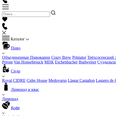
Каталог
Пиво
Объединенные Пивоварни
Crazy Brew
Primator
Трёхсосенский 
Peroni
Van Honsebrouck
МПК
Eschenbacher
Budweiser
Суздальск
Сидр
Royal CIDRE
Cidre House
Medovarus
Llagar Castañon
Lagares de 
Лимонад и квас
Лимонад
Кофе