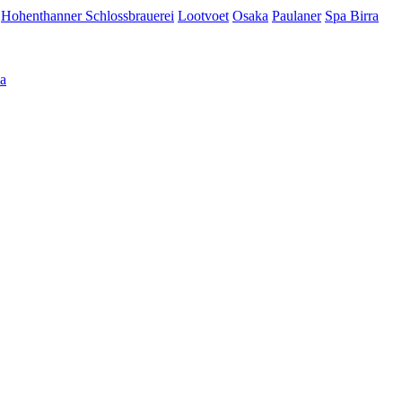
Hohenthanner Schlossbrauerei
Lootvoet
Osaka
Paulaner
Spa Birra
а