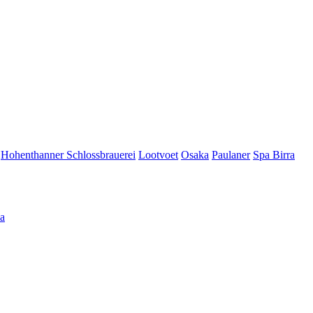
Hohenthanner Schlossbrauerei
Lootvoet
Osaka
Paulaner
Spa Birra
а