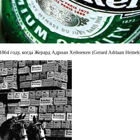
1864 году, когда Жерард Адриан Хейнекен (Gerard Adriaan Hein