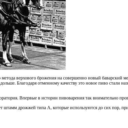
 метода верхового брожения на совершенно новый баварский ме
о дольше. Благодаря отменному качеству это новое пиво стали 
оратория. Впервые в истории пивоварения так внимательно пров
ает штамм дрожжей типа А, которые используются до сих пор, пр