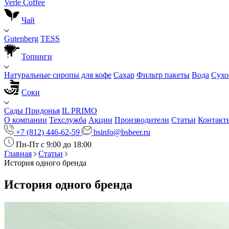
Verle Coffee
Чай
Gutenberg
TESS
Топинги
Натуральные сиропы для кофе
Сахар
Фильтр пакеты
Вода
Сухо
Соки
Сады Придонья
IL PRIMO
О компании
Техслужба
Акции
Производители
Статьи
Контакт
+7 (812) 446-62-59
bsinfo@bsbeer.ru
Пн-Пт с 9:00 до 18:00
Главная
Статьи
История одного бренда
История одного бренда