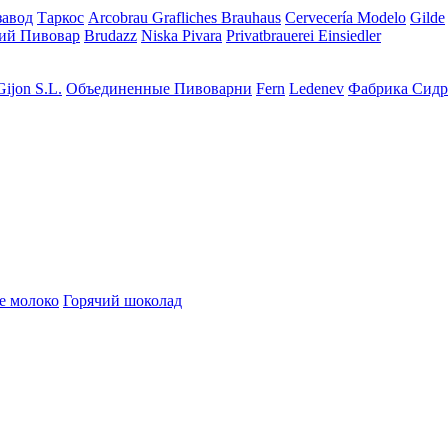
завод
Таркос
Arcobrau Grafliches Brauhaus
Cervecería Modelo
Gilde
ий Пивовар
Brudazz
Niska Pivara
Privatbrauerei Einsiedler
Gijon S.L.
Объединенные Пивоварни
Fern
Ledenev
Фабрика Сидр
е молоко
Горячий шоколад