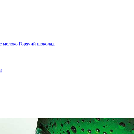
е молоко
Горячий шоколад
ы