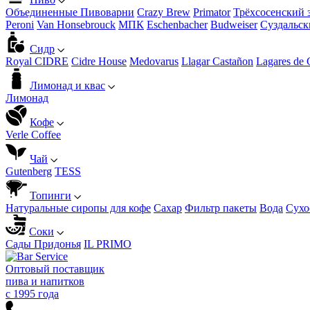
Объединенные Пивоварни
Crazy Brew
Primator
Трёхсосенский 
Peroni
Van Honsebrouck
МПК
Eschenbacher
Budweiser
Суздальск
Сидр
Royal CIDRE
Cidre House
Medovarus
Llagar Castañon
Lagares de 
Лимонад и квас
Лимонад
Кофе
Verle Coffee
Чай
Gutenberg
TESS
Топинги
Натуральные сиропы для кофе
Сахар
Фильтр пакеты
Вода
Сухо
Соки
Сады Придонья
IL PRIMO
Оптовый поставщик
пива и напитков
с 1995 года