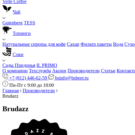
Verle Coffee
Чай
Gutenberg
TESS
Топинги
Натуральные сиропы для кофе
Сахар
Фильтр пакеты
Вода
Сухо
Соки
Сады Придонья
IL PRIMO
О компании
Техслужба
Акции
Производители
Статьи
Контакт
+7 (812) 446-62-59
bsinfo@bsbeer.ru
Пн-Пт с 9:00 до 18:00
Главная
Производители
Brudazz
Brudazz