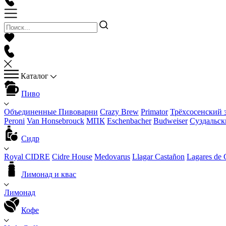
Каталог
Пиво
Объединенные Пивоварни
Crazy Brew
Primator
Трёхсосенский 
Peroni
Van Honsebrouck
МПК
Eschenbacher
Budweiser
Суздальск
Сидр
Royal CIDRE
Cidre House
Medovarus
Llagar Castañon
Lagares de 
Лимонад и квас
Лимонад
Кофе