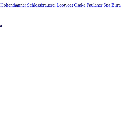
Hohenthanner Schlossbrauerei
Lootvoet
Osaka
Paulaner
Spa Birra
а