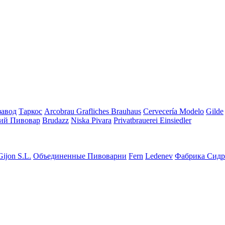
завод
Таркос
Arcobrau Grafliches Brauhaus
Cervecería Modelo
Gilde
ий Пивовар
Brudazz
Niska Pivara
Privatbrauerei Einsiedler
Gijon S.L.
Объединенные Пивоварни
Fern
Ledenev
Фабрика Сидр