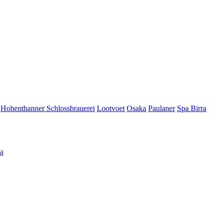
Hohenthanner Schlossbrauerei
Lootvoet
Osaka
Paulaner
Spa Birra
а