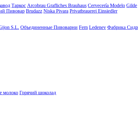
завод
Таркос
Arcobrau Grafliches Brauhaus
Cervecería Modelo
Gilde
ий Пивовар
Brudazz
Niska Pivara
Privatbrauerei Einsiedler
Gijon S.L.
Объединенные Пивоварни
Fern
Ledenev
Фабрика Сидр
е молоко
Горячий шоколад