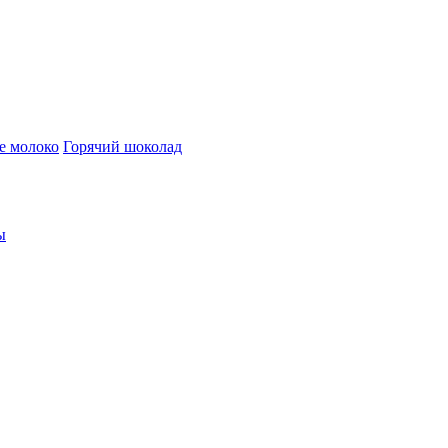
е молоко
Горячий шоколад
ы