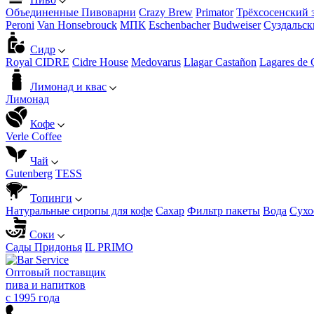
Объединенные Пивоварни
Crazy Brew
Primator
Трёхсосенский 
Peroni
Van Honsebrouck
МПК
Eschenbacher
Budweiser
Суздальск
Сидр
Royal CIDRE
Cidre House
Medovarus
Llagar Castañon
Lagares de 
Лимонад и квас
Лимонад
Кофе
Verle Coffee
Чай
Gutenberg
TESS
Топинги
Натуральные сиропы для кофе
Сахар
Фильтр пакеты
Вода
Сухо
Соки
Сады Придонья
IL PRIMO
Оптовый поставщик
пива и напитков
с 1995 года