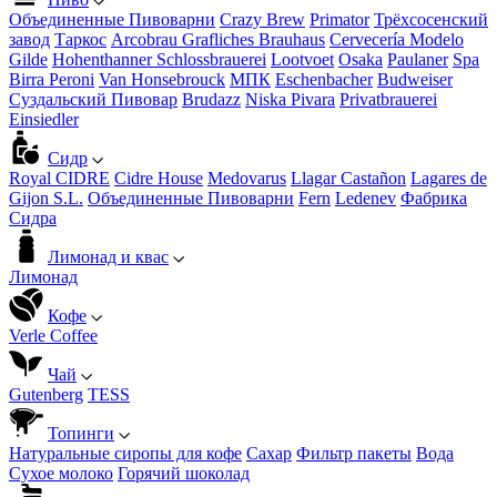
Объединенные Пивоварни
Crazy Brew
Primator
Трёхсосенский
завод
Таркос
Arcobrau Grafliches Brauhaus
Cervecería Modelo
Gilde
Hohenthanner Schlossbrauerei
Lootvoet
Osaka
Paulaner
Spa
Birra Peroni
Van Honsebrouck
МПК
Eschenbacher
Budweiser
Суздальский Пивовар
Brudazz
Niska Pivara
Privatbrauerei
Einsiedler
Сидр
Royal CIDRE
Cidre House
Medovarus
Llagar Castañon
Lagares de
Gijon S.L.
Объединенные Пивоварни
Fern
Ledenev
Фабрика
Сидра
Лимонад и квас
Лимонад
Кофе
Verle Coffee
Чай
Gutenberg
TESS
Топинги
Натуральные сиропы для кофе
Сахар
Фильтр пакеты
Вода
Сухое молоко
Горячий шоколад