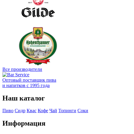
Все производители
Оптовый поставщик пива
и напитков с 1995 года
Наш каталог
Пиво
Сидр
Квас
Кофе
Чай
Топинги
Соки
Информация