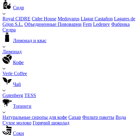
Сидр
Royal CIDRE
Cidre House
Medovarus
Llagar Castañon
Lagares de
Gijon S.L.
Объединенные Пивоварни
Fern
Ledenev
Фабрика
Сидра
Лимонад и квас
Лимонад
Кофе
Verle Coffee
Чай
Gutenberg
TESS
Топинги
Натуральные сиропы для кофе
Сахар
Фильтр пакеты
Вода
Сухое молоко
Горячий шоколад
Соки