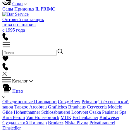
Соки
Сады Придонья
IL PRIMO
Оптовый поставщик
пива и напитков
с 1995 года
Каталог
Пиво
Объединенные Пивоварни
Crazy Brew
Primator
Трёхсосенский
завод
Таркос
Arcobrau Grafliches Brauhaus
Cervecería Modelo
Gilde
Hohenthanner Schlossbrauerei
Lootvoet
Osaka
Paulaner
Spa
Birra Peroni
Van Honsebrouck
МПК
Eschenbacher
Budweiser
Суздальский Пивовар
Brudazz
Niska Pivara
Privatbrauerei
Einsiedler