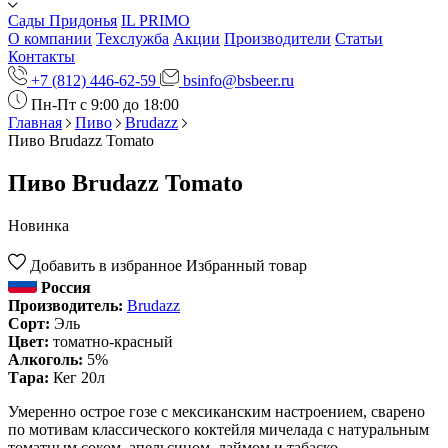
Сады Придонья
IL PRIMO
О компании
Техслужба
Акции
Производители
Статьи
Контакты
+7 (812) 446-62-59
bsinfo@bsbeer.ru
Пн-Пт с 9:00 до 18:00
Главная
Пиво
Brudazz
Пиво Brudazz Tomato
Пиво Brudazz Tomato
Новинка
Добавить в избранное
Избранный товар
Россия
Производитель:
Brudazz
Сорт:
Эль
Цвет:
томатно-красный
Алкоголь:
5%
Тара:
Кег 20л
Умеренно острое гозе с мексиканским настроением, сварено
по мотивам классического коктейля мичелада с натуральным
томатным соком, апельсином, лаймом и табаско.