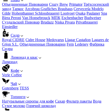
Объединенные Пивоварни
Crazy Brew
Primator
Трёхсосенский
завод
Таркос
Arcobrau Grafliches Brauhaus
Cervecería Modelo
Gilde
Hohenthanner Schlossbrauerei
Lootvoet
Osaka
Paulaner
Spa
Birra Peroni
Van Honsebrouck
МПК
Eschenbacher
Budweiser
Суздальский Пивовар
Brudazz
Niska Pivara
Privatbrauerei
Einsiedler
Сидр
Royal CIDRE
Cidre House
Medovarus
Llagar Castañon
Lagares de
Gijon S.L.
Объединенные Пивоварни
Fern
Ledenev
Фабрика
Сидра
Лимонад и квас
Лимонад
Кофе
Verle Coffee
Чай
Gutenberg
TESS
Топинги
Натуральные сиропы для кофе
Сахар
Фильтр пакеты
Вода
Сухое молоко
Горячий шоколад