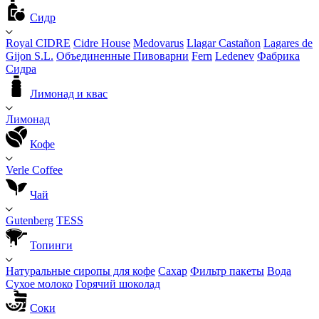
Сидр
Royal CIDRE
Cidre House
Medovarus
Llagar Castañon
Lagares de
Gijon S.L.
Объединенные Пивоварни
Fern
Ledenev
Фабрика
Сидра
Лимонад и квас
Лимонад
Кофе
Verle Coffee
Чай
Gutenberg
TESS
Топинги
Натуральные сиропы для кофе
Сахар
Фильтр пакеты
Вода
Сухое молоко
Горячий шоколад
Соки