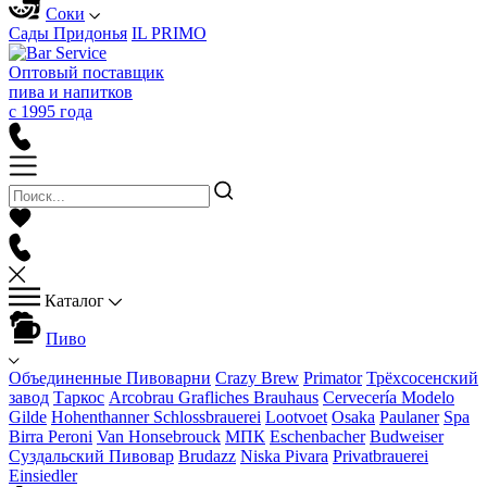
Соки
Сады Придонья
IL PRIMO
Оптовый поставщик
пива и напитков
с 1995 года
Каталог
Пиво
Объединенные Пивоварни
Crazy Brew
Primator
Трёхсосенский
завод
Таркос
Arcobrau Grafliches Brauhaus
Cervecería Modelo
Gilde
Hohenthanner Schlossbrauerei
Lootvoet
Osaka
Paulaner
Spa
Birra Peroni
Van Honsebrouck
МПК
Eschenbacher
Budweiser
Суздальский Пивовар
Brudazz
Niska Pivara
Privatbrauerei
Einsiedler