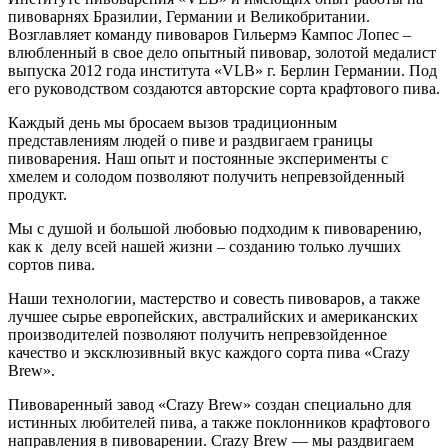
пивоварнях Бразилии, Германии и Великобритании.
Возглавляет команду пивоваров Гильермэ Кампос Лопес –
влюбленный в свое дело опытный пивовар, золотой медалист
выпуска 2012 года института «VLB» г. Берлин Германии. Под
его руководством создаются авторские сорта крафтового пива.
Каждый день мы бросаем вызов традиционным
представлениям людей о пиве и раздвигаем границы
пивоварения. Наш опыт и постоянные эксперименты с
хмелем и солодом позволяют получить непревзойденный
продукт.
Мы с душой и большой любовью подходим к пивоварению,
как к делу всей нашей жизни – созданию только лучших
сортов пива.
Наши технологии, мастерство и совесть пивоваров, а также
лучшее сырье европейских, австралийских и американских
производителей позволяют получить непревзойденное
качество и эксклюзивный вкус каждого сорта пива «Crazy
Brew».
Пивоваренный завод «Crazy Brew» создан специально для
истинных любителей пива, а также поклонников крафтового
направления в пивоварении. Crazy Brew — мы раздвигаем