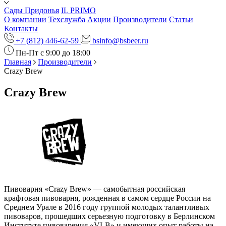
Сады Придонья
IL PRIMO
О компании
Техслужба
Акции
Производители
Статьи
Контакты
+7 (812) 446-62-59
bsinfo@bsbeer.ru
Пн-Пт с 9:00 до 18:00
Главная
Производители
Crazy Brew
Crazy Brew
Пивоварня «Crazy Brew» — самобытная российская
крафтовая пивоварня, рожденная в самом сердце России на
Среднем Урале в 2016 году группой молодых талантливых
пивоваров, прошедших серьезную подготовку в Берлинском
Институте пивоварения «VLB» и имеющих опыт работы на