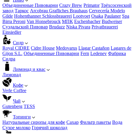
Объединенные Пивоварни
Crazy Brew
Primator
Трёхсосенский
завод
Таркос
Arcobrau Grafliches Brauhaus
Cervecería Modelo
Gilde
Hohenthanner Schlossbrauerei
Lootvoet
Osaka
Paulaner
Spa
Birra Peroni
Van Honsebrouck
МПК
Eschenbacher
Budweiser
Суздальский Пивовар
Brudazz
Niska Pivara
Privatbrauerei
Einsiedler
Сидр
Royal CIDRE
Cidre House
Medovarus
Llagar Castañon
Lagares de
Gijon S.L.
Объединенные Пивоварни
Fern
Ledenev
Фабрика
Сидра
Лимонад и квас
Лимонад
Кофе
Verle Coffee
Чай
Gutenberg
TESS
Топинги
Натуральные сиропы для кофе
Сахар
Фильтр пакеты
Вода
Сухое молоко
Горячий шоколад