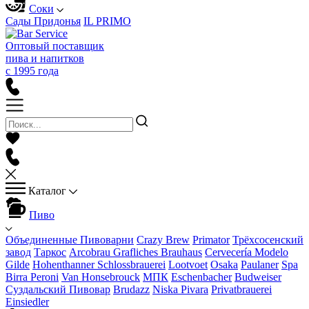
Соки
Сады Придонья
IL PRIMO
Оптовый поставщик
пива и напитков
с 1995 года
Каталог
Пиво
Объединенные Пивоварни
Crazy Brew
Primator
Трёхсосенский
завод
Таркос
Arcobrau Grafliches Brauhaus
Cervecería Modelo
Gilde
Hohenthanner Schlossbrauerei
Lootvoet
Osaka
Paulaner
Spa
Birra Peroni
Van Honsebrouck
МПК
Eschenbacher
Budweiser
Суздальский Пивовар
Brudazz
Niska Pivara
Privatbrauerei
Einsiedler