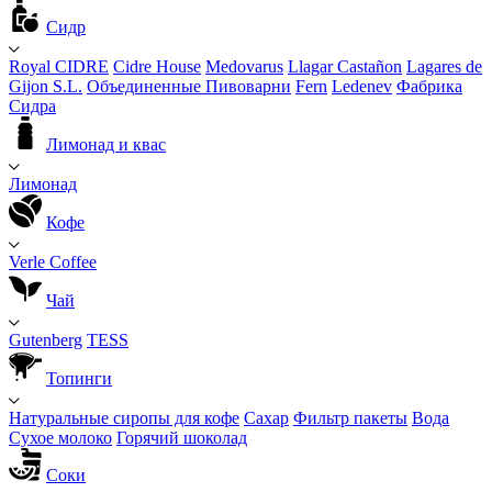
Сидр
Royal CIDRE
Cidre House
Medovarus
Llagar Castañon
Lagares de
Gijon S.L.
Объединенные Пивоварни
Fern
Ledenev
Фабрика
Сидра
Лимонад и квас
Лимонад
Кофе
Verle Coffee
Чай
Gutenberg
TESS
Топинги
Натуральные сиропы для кофе
Сахар
Фильтр пакеты
Вода
Сухое молоко
Горячий шоколад
Соки