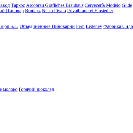
завод
Таркос
Arcobrau Grafliches Brauhaus
Cervecería Modelo
Gilde
ий Пивовар
Brudazz
Niska Pivara
Privatbrauerei Einsiedler
Gijon S.L.
Объединенные Пивоварни
Fern
Ledenev
Фабрика Сидр
е молоко
Горячий шоколад