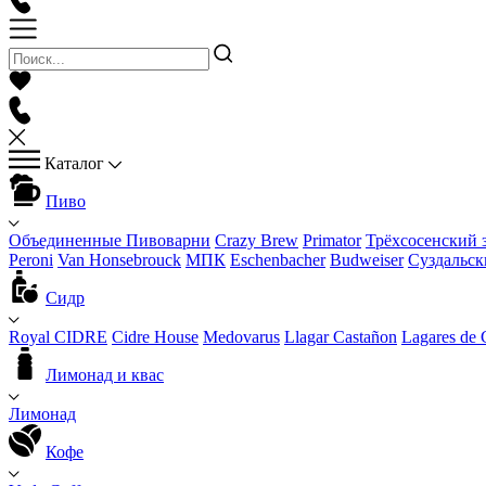
Каталог
Пиво
Объединенные Пивоварни
Crazy Brew
Primator
Трёхсосенский 
Peroni
Van Honsebrouck
МПК
Eschenbacher
Budweiser
Суздальск
Сидр
Royal CIDRE
Cidre House
Medovarus
Llagar Castañon
Lagares de 
Лимонад и квас
Лимонад
Кофе