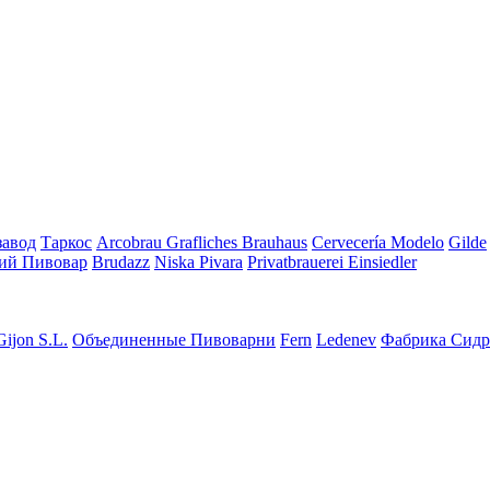
завод
Таркос
Arcobrau Grafliches Brauhaus
Cervecería Modelo
Gilde
ий Пивовар
Brudazz
Niska Pivara
Privatbrauerei Einsiedler
Gijon S.L.
Объединенные Пивоварни
Fern
Ledenev
Фабрика Сидр