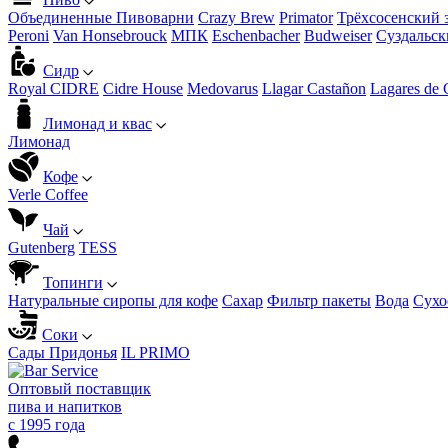
Объединенные Пивоварни
Crazy Brew
Primator
Трёхсосенский 
Peroni
Van Honsebrouck
МПК
Eschenbacher
Budweiser
Суздальск
Сидр
Royal CIDRE
Cidre House
Medovarus
Llagar Castañon
Lagares de 
Лимонад и квас
Лимонад
Кофе
Verle Coffee
Чай
Gutenberg
TESS
Топинги
Натуральные сиропы для кофе
Сахар
Фильтр пакеты
Вода
Сухо
Соки
Сады Придонья
IL PRIMO
Оптовый поставщик
пива и напитков
с 1995 года