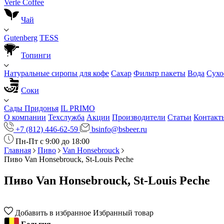
Verle Coffee
Чай
Gutenberg
TESS
Топинги
Натуральные сиропы для кофе
Сахар
Фильтр пакеты
Вода
Сухо
Соки
Сады Придонья
IL PRIMO
О компании
Техслужба
Акции
Производители
Статьи
Контакт
+7 (812) 446-62-59
bsinfo@bsbeer.ru
Пн-Пт с 9:00 до 18:00
Главная
Пиво
Van Honsebrouck
Пиво Van Honsebrouck, St-Louis Peche
Пиво Van Honsebrouck, St-Louis Peche
Добавить в избранное
Избранный товар