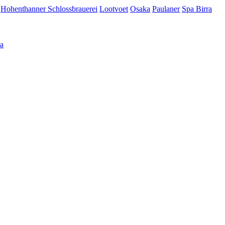
Hohenthanner Schlossbrauerei
Lootvoet
Osaka
Paulaner
Spa Birra
а