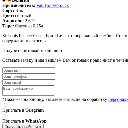
Бельгия
Производитель:
Van Honsebrouck
Сорт:
Эль
Цвет:
светлый
Алкоголь:
2,6%
Тара:
Фасовка 0,25л
St-Louis Peche / Сент Луис Пич - это персиковый ламбик. Сок 
содержанием алкоголя.
Получить оптовый прайс-лист
Оставьте заявку и мы вышлем Вам оптовый прайс-лист в течен
*Нажимая на кнопку, вы даете согласие на обработку
персонал
Прислать в
Telegram
Прислать в
WhatsApp
Получить прайс лист