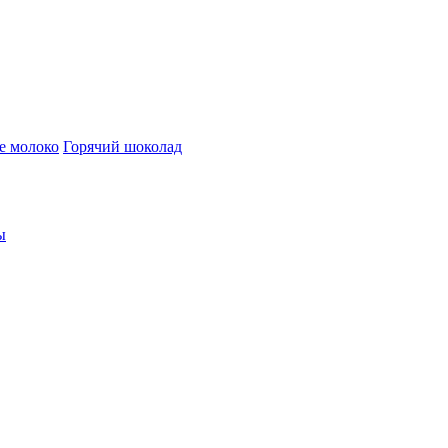
е молоко
Горячий шоколад
ы