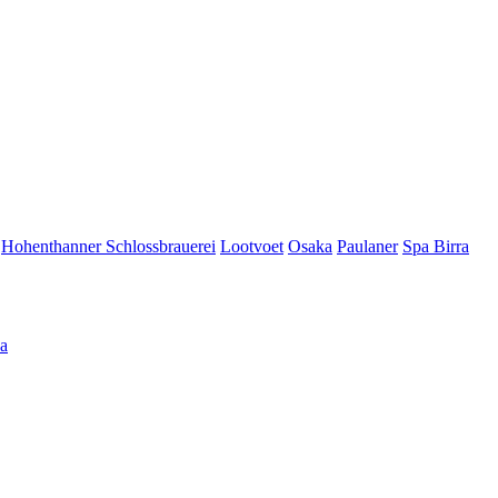
Hohenthanner Schlossbrauerei
Lootvoet
Osaka
Paulaner
Spa Birra
а