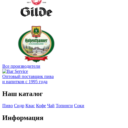
Все производители
Оптовый поставщик пива
и напитков с 1995 года
Наш каталог
Пиво
Сидр
Квас
Кофе
Чай
Топинги
Соки
Информация