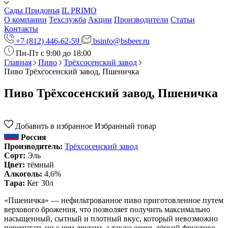
Сады Придонья
IL PRIMO
О компании
Техслужба
Акции
Производители
Статьи
Контакты
+7 (812) 446-62-59
bsinfo@bsbeer.ru
Пн-Пт с 9:00 до 18:00
Главная
Пиво
Трёхсосенский завод
Пиво Трёхсосенский завод, Пшеничка
Пиво Трёхсосенский завод, Пшеничка
Добавить в избранное
Избранный товар
Россия
Производитель:
Трёхсосенский завод
Сорт:
Эль
Цвет:
тёмный
Алкоголь:
4,6%
Тара:
Кег 30л
«Пшеничка» — нефильтрованное пиво приготовленное путем
верхового брожения, что позволяет получить максимально
насыщенный, сытный и плотный вкус, который невозможно
перепутать ни с чем другим, а также очень лёгкий фруктово-