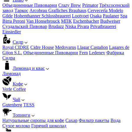
Объединенные Пивоварни
Crazy Brew
Primator
Трёхсосенский
завод
Таркос
Arcobrau Grafliches Brauhaus
Cervecería Modelo
Gilde
Hohenthanner Schlossbrauerei
Lootvoet
Osaka
Paulaner
Spa
Birra Peroni
Van Honsebrouck
МПК
Eschenbacher
Budweiser
Суздальский Пивовар
Brudazz
Niska Pivara
Privatbrauerei
Einsiedler
Сидр
Royal CIDRE
Cidre House
Medovarus
Llagar Castañon
Lagares de
Gijon S.L.
Объединенные Пивоварни
Fern
Ledenev
Фабрика
Сидра
Лимонад и квас
Лимонад
Кофе
Verle Coffee
Чай
Gutenberg
TESS
Топинги
Натуральные сиропы для кофе
Сахар
Фильтр пакеты
Вода
Сухое молоко
Горячий шоколад