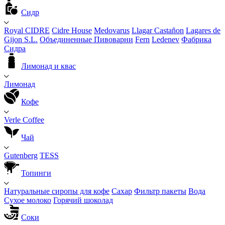
Сидр
Royal CIDRE
Cidre House
Medovarus
Llagar Castañon
Lagares de
Gijon S.L.
Объединенные Пивоварни
Fern
Ledenev
Фабрика
Сидра
Лимонад и квас
Лимонад
Кофе
Verle Coffee
Чай
Gutenberg
TESS
Топинги
Натуральные сиропы для кофе
Сахар
Фильтр пакеты
Вода
Сухое молоко
Горячий шоколад
Соки