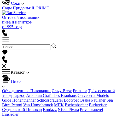
Соки
Сады Придонья
IL PRIMO
Оптовый поставщик
пива и напитков
с 1995 года
Каталог
Пиво
Объединенные Пивоварни
Crazy Brew
Primator
Трёхсосенский
завод
Таркос
Arcobrau Grafliches Brauhaus
Cervecería Modelo
Gilde
Hohenthanner Schlossbrauerei
Lootvoet
Osaka
Paulaner
Spa
Birra Peroni
Van Honsebrouck
МПК
Eschenbacher
Budweiser
Суздальский Пивовар
Brudazz
Niska Pivara
Privatbrauerei
Einsiedler