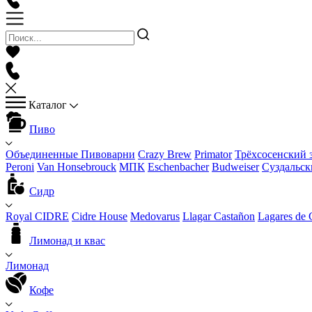
Каталог
Пиво
Объединенные Пивоварни
Crazy Brew
Primator
Трёхсосенский 
Peroni
Van Honsebrouck
МПК
Eschenbacher
Budweiser
Суздальск
Сидр
Royal CIDRE
Cidre House
Medovarus
Llagar Castañon
Lagares de 
Лимонад и квас
Лимонад
Кофе