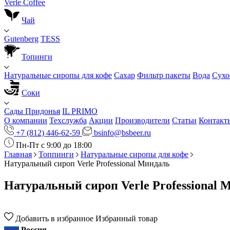
Verle Coffee
Чай
Gutenberg
TESS
Топинги
Натуральные сиропы для кофе
Сахар
Фильтр пакеты
Вода
Сухо
Соки
Сады Придонья
IL PRIMO
О компании
Техслужба
Акции
Производители
Статьи
Контакт
+7 (812) 446-62-59
bsinfo@bsbeer.ru
Пн-Пт с 9:00 до 18:00
Главная
Топпинги
Натуральные сиропы для кофе
Натуральный сироп Verle Professional Миндаль
Натуральный сироп Verle Professional 
Добавить в избранное
Избранный товар
Россия