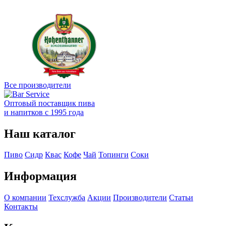
Все производители
Оптовый поставщик пива
и напитков с 1995 года
Наш каталог
Пиво
Сидр
Квас
Кофе
Чай
Топинги
Соки
Информация
О компании
Техслужба
Акции
Производители
Статьи
Контакты