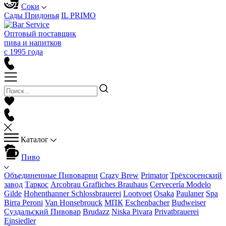
Соки
Сады Придонья
IL PRIMO
Оптовый поставщик
пива и напитков
с 1995 года
Каталог
Пиво
Объединенные Пивоварни
Crazy Brew
Primator
Трёхсосенский
завод
Таркос
Arcobrau Grafliches Brauhaus
Cervecería Modelo
Gilde
Hohenthanner Schlossbrauerei
Lootvoet
Osaka
Paulaner
Spa
Birra Peroni
Van Honsebrouck
МПК
Eschenbacher
Budweiser
Суздальский Пивовар
Brudazz
Niska Pivara
Privatbrauerei
Einsiedler