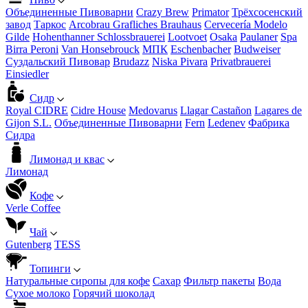
Объединенные Пивоварни
Crazy Brew
Primator
Трёхсосенский
завод
Таркос
Arcobrau Grafliches Brauhaus
Cervecería Modelo
Gilde
Hohenthanner Schlossbrauerei
Lootvoet
Osaka
Paulaner
Spa
Birra Peroni
Van Honsebrouck
МПК
Eschenbacher
Budweiser
Суздальский Пивовар
Brudazz
Niska Pivara
Privatbrauerei
Einsiedler
Сидр
Royal CIDRE
Cidre House
Medovarus
Llagar Castañon
Lagares de
Gijon S.L.
Объединенные Пивоварни
Fern
Ledenev
Фабрика
Сидра
Лимонад и квас
Лимонад
Кофе
Verle Coffee
Чай
Gutenberg
TESS
Топинги
Натуральные сиропы для кофе
Сахар
Фильтр пакеты
Вода
Сухое молоко
Горячий шоколад