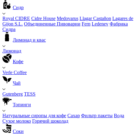
Сидр
Royal CIDRE
Cidre House
Medovarus
Llagar Castañon
Lagares de
Gijon S.L.
Объединенные Пивоварни
Fern
Ledenev
Фабрика
Сидра
Лимонад и квас
Лимонад
Кофе
Verle Coffee
Чай
Gutenberg
TESS
Топинги
Натуральные сиропы для кофе
Сахар
Фильтр пакеты
Вода
Сухое молоко
Горячий шоколад
Соки