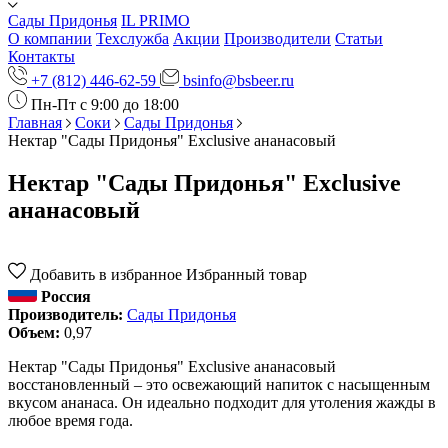
Сады Придонья
IL PRIMO
О компании
Техслужба
Акции
Производители
Статьи
Контакты
+7 (812) 446-62-59
bsinfo@bsbeer.ru
Пн-Пт с 9:00 до 18:00
Главная
Соки
Сады Придонья
Нектар "Сады Придонья" Exclusive ананасовый
Нектар "Сады Придонья" Exclusive
ананасовый
Добавить в избранное
Избранный товар
Россия
Производитель:
Сады Придонья
Объем:
0,97
Нектар "Сады Придонья" Exclusive ананасовый
восстановленный – это освежающий напиток с насыщенным
вкусом ананаса. Он идеально подходит для утоления жажды в
любое время года.