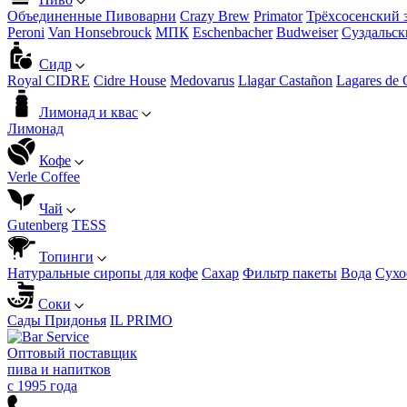
Объединенные Пивоварни
Crazy Brew
Primator
Трёхсосенский 
Peroni
Van Honsebrouck
МПК
Eschenbacher
Budweiser
Суздальск
Сидр
Royal CIDRE
Cidre House
Medovarus
Llagar Castañon
Lagares de 
Лимонад и квас
Лимонад
Кофе
Verle Coffee
Чай
Gutenberg
TESS
Топинги
Натуральные сиропы для кофе
Сахар
Фильтр пакеты
Вода
Сухо
Соки
Сады Придонья
IL PRIMO
Оптовый поставщик
пива и напитков
с 1995 года