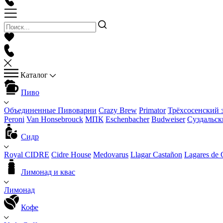
Каталог
Пиво
Объединенные Пивоварни
Crazy Brew
Primator
Трёхсосенский 
Peroni
Van Honsebrouck
МПК
Eschenbacher
Budweiser
Суздальск
Сидр
Royal CIDRE
Cidre House
Medovarus
Llagar Castañon
Lagares de 
Лимонад и квас
Лимонад
Кофе