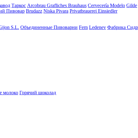
завод
Таркос
Arcobrau Grafliches Brauhaus
Cervecería Modelo
Gilde
ий Пивовар
Brudazz
Niska Pivara
Privatbrauerei Einsiedler
Gijon S.L.
Объединенные Пивоварни
Fern
Ledenev
Фабрика Сидр
е молоко
Горячий шоколад