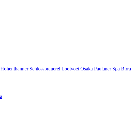
Hohenthanner Schlossbrauerei
Lootvoet
Osaka
Paulaner
Spa Birra
а