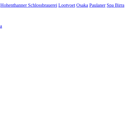
Hohenthanner Schlossbrauerei
Lootvoet
Osaka
Paulaner
Spa Birra
а