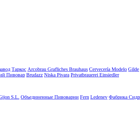
завод
Таркос
Arcobrau Grafliches Brauhaus
Cervecería Modelo
Gilde
ий Пивовар
Brudazz
Niska Pivara
Privatbrauerei Einsiedler
Gijon S.L.
Объединенные Пивоварни
Fern
Ledenev
Фабрика Сидр