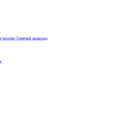
е молоко
Горячий шоколад
ы