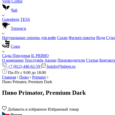
Verle Coffee
Чай
Gutenberg
TESS
Топинги
Натуральные сиропы для кофе
Сахар
Фильтр пакеты
Вода
Сухо
Соки
Сады Придонья
IL PRIMO
О компании
Техслужба
Акции
Производители
Статьи
Контакт
+7 (812) 446-62-59
bsinfo@bsbeer.ru
Пн-Пт с 9:00 до 18:00
Главная
Пиво
Primator
Пиво Primator, Premium Dark
Пиво Primator, Premium Dark
Добавить в избранное
Избранный товар
Чехия