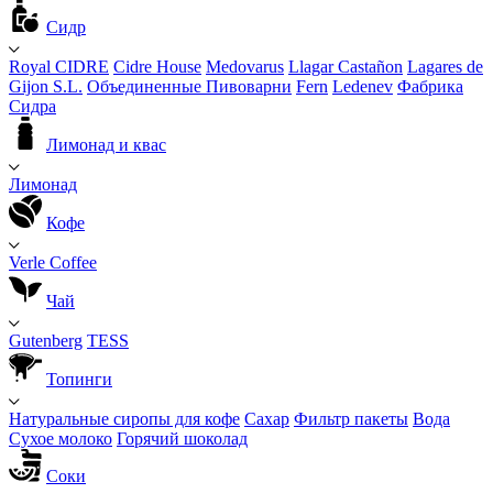
Сидр
Royal CIDRE
Cidre House
Medovarus
Llagar Castañon
Lagares de
Gijon S.L.
Объединенные Пивоварни
Fern
Ledenev
Фабрика
Сидра
Лимонад и квас
Лимонад
Кофе
Verle Coffee
Чай
Gutenberg
TESS
Топинги
Натуральные сиропы для кофе
Сахар
Фильтр пакеты
Вода
Сухое молоко
Горячий шоколад
Соки