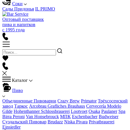
Соки
Сады Придонья
IL PRIMO
Оптовый поставщик
пива и напитков
с 1995 года
Каталог
Пиво
Объединенные Пивоварни
Crazy Brew
Primator
Трёхсосенский
завод
Таркос
Arcobrau Grafliches Brauhaus
Cervecería Modelo
Gilde
Hohenthanner Schlossbrauerei
Lootvoet
Osaka
Paulaner
Spa
Birra Peroni
Van Honsebrouck
МПК
Eschenbacher
Budweiser
Суздальский Пивовар
Brudazz
Niska Pivara
Privatbrauerei
Einsiedler