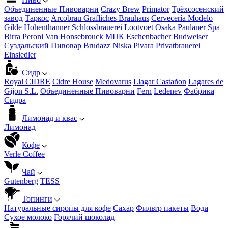
Объединенные Пивоварни
Crazy Brew
Primator
Трёхсосенский
завод
Таркос
Arcobrau Grafliches Brauhaus
Cervecería Modelo
Gilde
Hohenthanner Schlossbrauerei
Lootvoet
Osaka
Paulaner
Spa
Birra Peroni
Van Honsebrouck
МПК
Eschenbacher
Budweiser
Суздальский Пивовар
Brudazz
Niska Pivara
Privatbrauerei
Einsiedler
Сидр
Royal CIDRE
Cidre House
Medovarus
Llagar Castañon
Lagares de
Gijon S.L.
Объединенные Пивоварни
Fern
Ledenev
Фабрика
Сидра
Лимонад и квас
Лимонад
Кофе
Verle Coffee
Чай
Gutenberg
TESS
Топинги
Натуральные сиропы для кофе
Сахар
Фильтр пакеты
Вода
Сухое молоко
Горячий шоколад