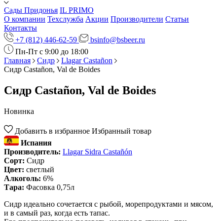
Сады Придонья
IL PRIMO
О компании
Техслужба
Акции
Производители
Статьи
Контакты
+7 (812) 446-62-59
bsinfo@bsbeer.ru
Пн-Пт с 9:00 до 18:00
Главная
Сидр
Llagar Castañon
Сидр Castañon, Val de Boides
Сидр Castañon, Val de Boides
Новинка
Добавить в избранное
Избранный товар
Испания
Производитель:
Llagar Sidra Castañón
Сорт:
Сидр
Цвет:
светлый
Алкоголь:
6%
Тара:
Фасовка 0,75л
Сидр идеально сочетается с рыбой, морепродуктами и мясом,
и в самый раз, когда есть тапас.