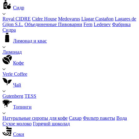
Сидр
Royal CIDRE
Cidre House
Medovarus
Llagar Castañon
Lagares de
Gijon S.L.
Объединенные Пивоварни
Fern
Ledenev
Фабрика
Сидра
Лимонад и квас
Лимонад
Кофе
Verle Coffee
Чай
Gutenberg
TESS
Топинги
Натуральные сиропы для кофе
Сахар
Фильтр пакеты
Вода
Сухое молоко
Горячий шоколад
Соки