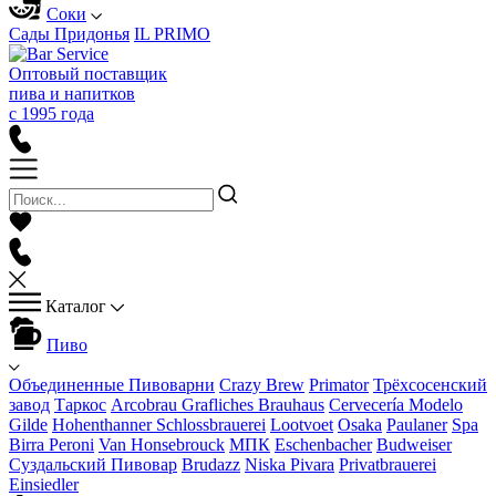
Соки
Сады Придонья
IL PRIMO
Оптовый поставщик
пива и напитков
с 1995 года
Каталог
Пиво
Объединенные Пивоварни
Crazy Brew
Primator
Трёхсосенский
завод
Таркос
Arcobrau Grafliches Brauhaus
Cervecería Modelo
Gilde
Hohenthanner Schlossbrauerei
Lootvoet
Osaka
Paulaner
Spa
Birra Peroni
Van Honsebrouck
МПК
Eschenbacher
Budweiser
Суздальский Пивовар
Brudazz
Niska Pivara
Privatbrauerei
Einsiedler