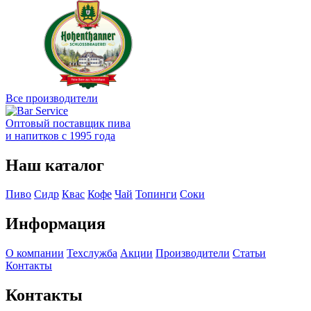
Все производители
Оптовый поставщик пива
и напитков с 1995 года
Наш каталог
Пиво
Сидр
Квас
Кофе
Чай
Топинги
Соки
Информация
О компании
Техслужба
Акции
Производители
Статьи
Контакты
Контакты