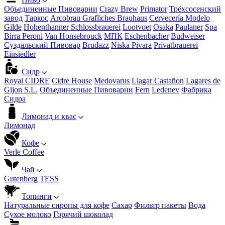
Объединенные Пивоварни
Crazy Brew
Primator
Трёхсосенский
завод
Таркос
Arcobrau Grafliches Brauhaus
Cervecería Modelo
Gilde
Hohenthanner Schlossbrauerei
Lootvoet
Osaka
Paulaner
Spa
Birra Peroni
Van Honsebrouck
МПК
Eschenbacher
Budweiser
Суздальский Пивовар
Brudazz
Niska Pivara
Privatbrauerei
Einsiedler
Сидр
Royal CIDRE
Cidre House
Medovarus
Llagar Castañon
Lagares de
Gijon S.L.
Объединенные Пивоварни
Fern
Ledenev
Фабрика
Сидра
Лимонад и квас
Лимонад
Кофе
Verle Coffee
Чай
Gutenberg
TESS
Топинги
Натуральные сиропы для кофе
Сахар
Фильтр пакеты
Вода
Сухое молоко
Горячий шоколад