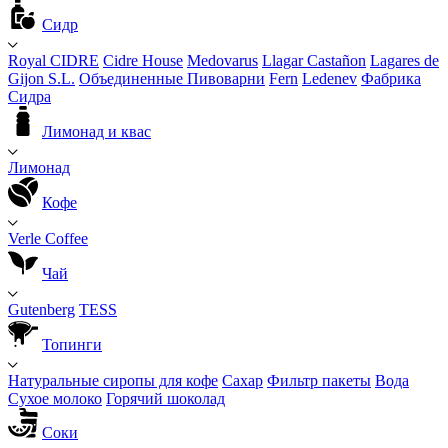
Сидр
Royal CIDRE
Cidre House
Medovarus
Llagar Castañon
Lagares de
Gijon S.L.
Объединенные Пивоварни
Fern
Ledenev
Фабрика
Сидра
Лимонад и квас
Лимонад
Кофе
Verle Coffee
Чай
Gutenberg
TESS
Топинги
Натуральные сиропы для кофе
Сахар
Фильтр пакеты
Вода
Сухое молоко
Горячий шоколад
Соки