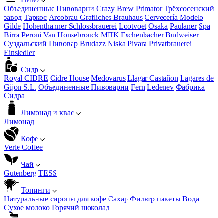
Объединенные Пивоварни
Crazy Brew
Primator
Трёхсосенский
завод
Таркос
Arcobrau Grafliches Brauhaus
Cervecería Modelo
Gilde
Hohenthanner Schlossbrauerei
Lootvoet
Osaka
Paulaner
Spa
Birra Peroni
Van Honsebrouck
МПК
Eschenbacher
Budweiser
Суздальский Пивовар
Brudazz
Niska Pivara
Privatbrauerei
Einsiedler
Сидр
Royal CIDRE
Cidre House
Medovarus
Llagar Castañon
Lagares de
Gijon S.L.
Объединенные Пивоварни
Fern
Ledenev
Фабрика
Сидра
Лимонад и квас
Лимонад
Кофе
Verle Coffee
Чай
Gutenberg
TESS
Топинги
Натуральные сиропы для кофе
Сахар
Фильтр пакеты
Вода
Сухое молоко
Горячий шоколад