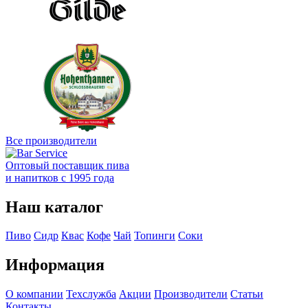
Все производители
Оптовый поставщик пива
и напитков с 1995 года
Наш каталог
Пиво
Сидр
Квас
Кофе
Чай
Топинги
Соки
Информация
О компании
Техслужба
Акции
Производители
Статьи
Контакты