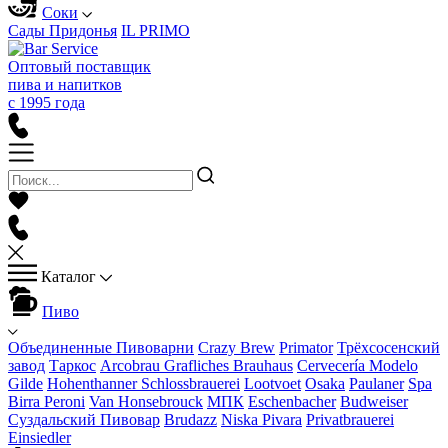
Соки
Сады Придонья
IL PRIMO
Оптовый поставщик
пива и напитков
с 1995 года
Каталог
Пиво
Объединенные Пивоварни
Crazy Brew
Primator
Трёхсосенский
завод
Таркос
Arcobrau Grafliches Brauhaus
Cervecería Modelo
Gilde
Hohenthanner Schlossbrauerei
Lootvoet
Osaka
Paulaner
Spa
Birra Peroni
Van Honsebrouck
МПК
Eschenbacher
Budweiser
Суздальский Пивовар
Brudazz
Niska Pivara
Privatbrauerei
Einsiedler