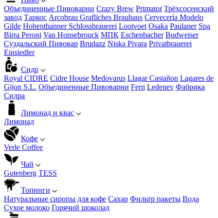
Объединенные Пивоварни
Crazy Brew
Primator
Трёхсосенский
завод
Таркос
Arcobrau Grafliches Brauhaus
Cervecería Modelo
Gilde
Hohenthanner Schlossbrauerei
Lootvoet
Osaka
Paulaner
Spa
Birra Peroni
Van Honsebrouck
МПК
Eschenbacher
Budweiser
Суздальский Пивовар
Brudazz
Niska Pivara
Privatbrauerei
Einsiedler
Сидр
Royal CIDRE
Cidre House
Medovarus
Llagar Castañon
Lagares de
Gijon S.L.
Объединенные Пивоварни
Fern
Ledenev
Фабрика
Сидра
Лимонад и квас
Лимонад
Кофе
Verle Coffee
Чай
Gutenberg
TESS
Топинги
Натуральные сиропы для кофе
Сахар
Фильтр пакеты
Вода
Сухое молоко
Горячий шоколад