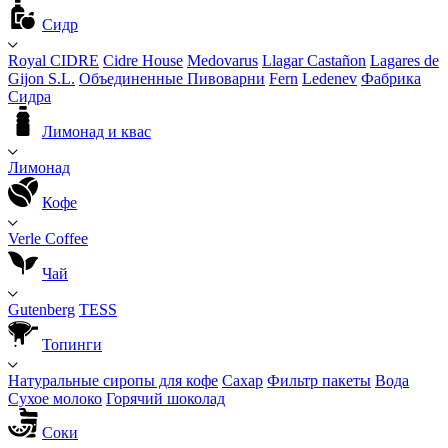
Сидр
Royal CIDRE
Cidre House
Medovarus
Llagar Castañon
Lagares de
Gijon S.L.
Объединенные Пивоварни
Fern
Ledenev
Фабрика
Сидра
Лимонад и квас
Лимонад
Кофе
Verle Coffee
Чай
Gutenberg
TESS
Топинги
Натуральные сиропы для кофе
Сахар
Фильтр пакеты
Вода
Сухое молоко
Горячий шоколад
Соки