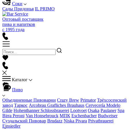
Соки
Сады Придонья
IL PRIMO
Оптовый поставщик
пива и напитков
с 1995 года
Каталог
Пиво
Объединенные Пивоварни
Crazy Brew
Primator
Трёхсосенский
завод
Таркос
Arcobrau Grafliches Brauhaus
Cervecería Modelo
Gilde
Hohenthanner Schlossbrauerei
Lootvoet
Osaka
Paulaner
Spa
Birra Peroni
Van Honsebrouck
МПК
Eschenbacher
Budweiser
Суздальский Пивовар
Brudazz
Niska Pivara
Privatbrauerei
Einsiedler