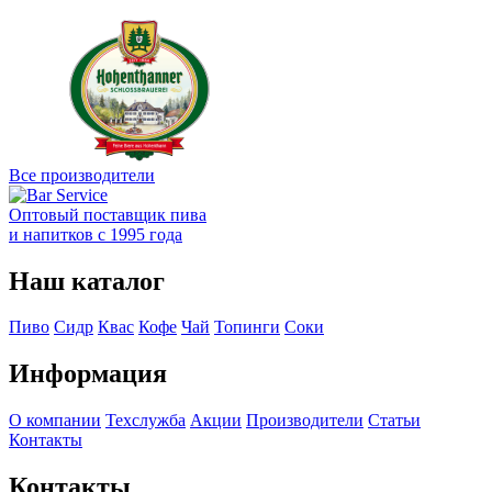
Все производители
Оптовый поставщик пива
и напитков с 1995 года
Наш каталог
Пиво
Сидр
Квас
Кофе
Чай
Топинги
Соки
Информация
О компании
Техслужба
Акции
Производители
Статьи
Контакты
Контакты