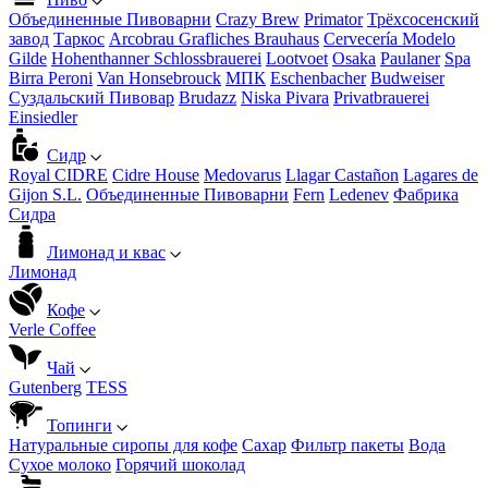
Объединенные Пивоварни
Crazy Brew
Primator
Трёхсосенский
завод
Таркос
Arcobrau Grafliches Brauhaus
Cervecería Modelo
Gilde
Hohenthanner Schlossbrauerei
Lootvoet
Osaka
Paulaner
Spa
Birra Peroni
Van Honsebrouck
МПК
Eschenbacher
Budweiser
Суздальский Пивовар
Brudazz
Niska Pivara
Privatbrauerei
Einsiedler
Сидр
Royal CIDRE
Cidre House
Medovarus
Llagar Castañon
Lagares de
Gijon S.L.
Объединенные Пивоварни
Fern
Ledenev
Фабрика
Сидра
Лимонад и квас
Лимонад
Кофе
Verle Coffee
Чай
Gutenberg
TESS
Топинги
Натуральные сиропы для кофе
Сахар
Фильтр пакеты
Вода
Сухое молоко
Горячий шоколад