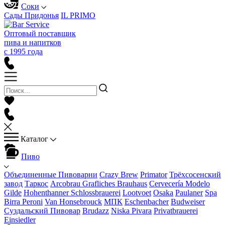
Соки
Сады Придонья
IL PRIMO
Оптовый поставщик
пива и напитков
с 1995 года
Каталог
Пиво
Объединенные Пивоварни
Crazy Brew
Primator
Трёхсосенский
завод
Таркос
Arcobrau Grafliches Brauhaus
Cervecería Modelo
Gilde
Hohenthanner Schlossbrauerei
Lootvoet
Osaka
Paulaner
Spa
Birra Peroni
Van Honsebrouck
МПК
Eschenbacher
Budweiser
Суздальский Пивовар
Brudazz
Niska Pivara
Privatbrauerei
Einsiedler