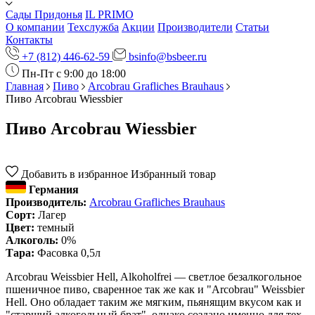
Сады Придонья
IL PRIMO
О компании
Техслужба
Акции
Производители
Статьи
Контакты
+7 (812) 446-62-59
bsinfo@bsbeer.ru
Пн-Пт с 9:00 до 18:00
Главная
Пиво
Arcobrau Grafliches Brauhaus
Пиво Arcobrau Wiessbier
Пиво Arcobrau Wiessbier
Добавить в избранное
Избранный товар
Германия
Производитель:
Arcobrau Grafliches Brauhaus
Сорт:
Лагер
Цвет:
темный
Алкоголь:
0%
Тара:
Фасовка 0,5л
Arcobrau Weissbier Hell, Alkoholfrei
— светлое безалкогольное
пшеничное пиво, сваренное так же как и "Arcobrau" Weissbier
Hell. Оно обладает таким же мягким, пьянящим вкусом как и
"старший алкогольный брат", однако создано именно для тех