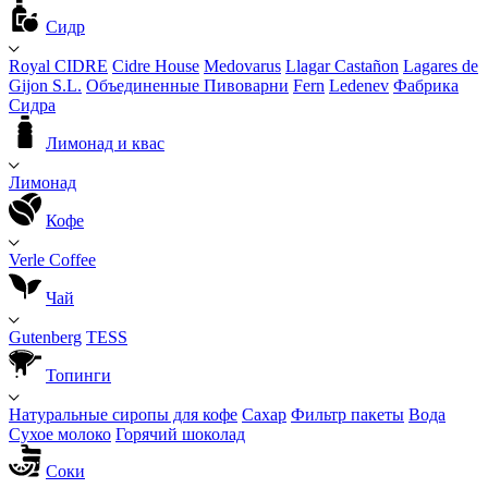
Сидр
Royal CIDRE
Cidre House
Medovarus
Llagar Castañon
Lagares de
Gijon S.L.
Объединенные Пивоварни
Fern
Ledenev
Фабрика
Сидра
Лимонад и квас
Лимонад
Кофе
Verle Coffee
Чай
Gutenberg
TESS
Топинги
Натуральные сиропы для кофе
Сахар
Фильтр пакеты
Вода
Сухое молоко
Горячий шоколад
Соки